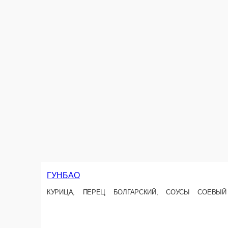
250 г.
250 ₽
В корзину
МЯСО В ГОРШОЧКЕ
СВ. МЯСО, КАРТОФЕЛЬ, ЛУК, МОРКОВЬ, СМЕТАНА, СЫР
250 г.