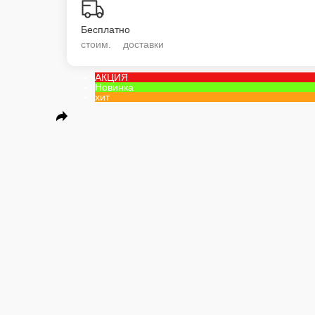
Бургеры
Пицца на тонком тесте
Пицца на пышном тесте
Салаты
Соусы
WOK
Гарнир
Салаты
Первые блюда
Вторые блюда
Гарниры
Напитки
Десерты