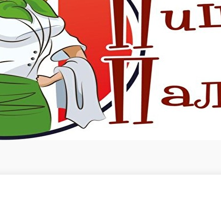
ндыра
Бизнес ланч(с12:00 до16:00)