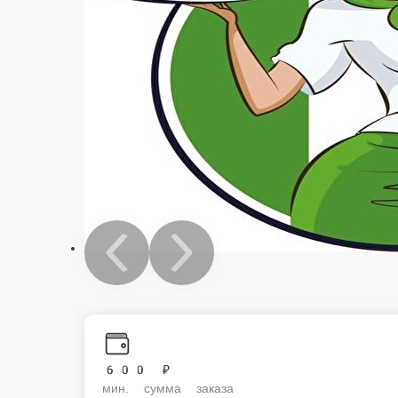
600 ₽
мин. сумма заказа
Бесплатно
стоим. доставки
Мы рекомендуем
Популярное
Шаурма на мангале
Лепешки из та