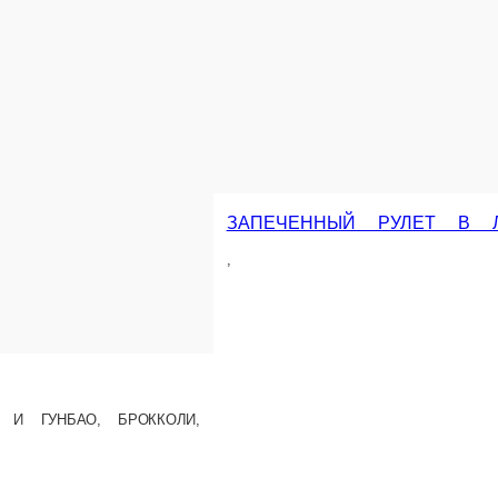
КУРИНАЯ ЗАПЕ
КУР. МЯСО, КАРТОФ
ЕЙ И ОВОЩАМИ
ЛЬ, ПЕРЕЦ БОЛГАРСКИЙ, КАБАЧКИ, ПОМИДОРЫ, ЛУК, ЗЕЛЕНЬ
200 г.
220 ₽
В корзину