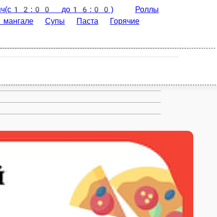
Роллы
Бургеры
Пицца на тонком
Соусы
WOK
Гарниры
Напитки