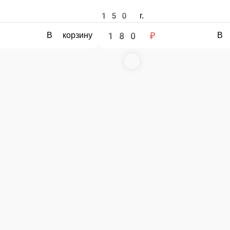
ОЧКИ
ХАЧАПУРИ ПО-
СЕМГА НА ШПАЖКАХ
ЛУК, МАЙОНЕЗ
ХАЧАПУРИ ПО-АДЖА
СЕМГА, КАБАЧКИ, КАРТОФЕЛЬ, ПОМИДОР
180 г.
1 ед.
230 ₽
180 ₽
В корзину
В корзину