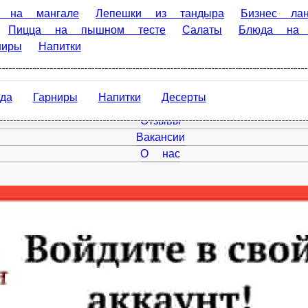
гале
Лепешки из тандыра
Бизнес ланч(с12:00 до16:00)
 на мангале
Супы
Паста
Горячие блюда
Закуски
арниры
Напитки
Десерты
Главная
Акции
Отзывы
Вакансии
О нас