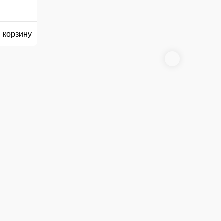
БЛИНЫ С МЯСОМ
С
АДЖАРСКИ
РСКИ
2 ед.
170 ₽
В корзину
В корзину