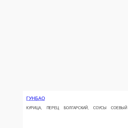
ЗАПЕЧЕННЫЙ РУЛЕТ В ЛАВАШЕ
,
СОТЕ С КУРИЦ
КУР. МЯСО, КАРТОФЕ
150 г.
200 г.
180 ₽
200 ₽
В корзину