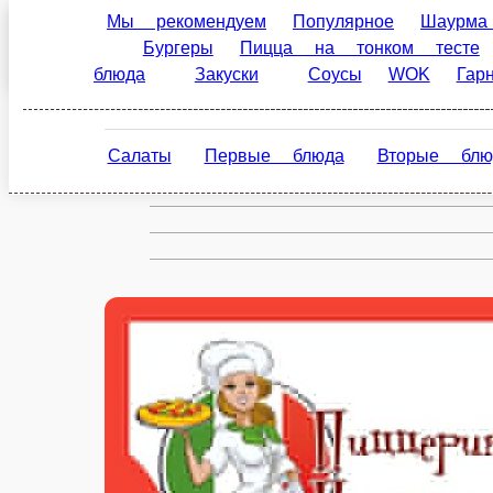
Мы рекомендуем
Популярное
Шаурма на ман
Ивантеевка
тесте
Пицца на пышном тесте
Салаты
Блюда
ru
Салаты
Первые блюда
Вторые блюда
Г
Настройки
89250511188