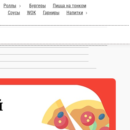
ланч(с12:00 до16:00)
Роллы
мангале
Супы
Паста
Горячие