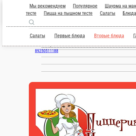
Мы рекомендуем
Популярное
Шаурма
Бургеры
Пицца на тонком тесте
Ивантеевка
блюда
Закуски
Соусы
WOK
Гар
ru
Салаты
Первые блюда
Вторые блю
Настройки
89250511188