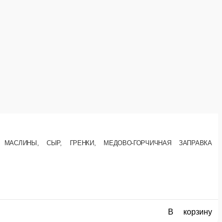
Ветчина, салат Айсберг, огурцы, зелень, яйцо, спец-соус
орчица, красный лук
120 г.
85 ₽
В корзину
В корзину