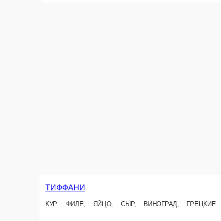
КУРИЦА С АПЕЛЬСИНОМ
КУРИЦА , апельсин, айсберг, медово-горчичная заправка, сыр помидо
120 г.
85 ₽
В
Новинка