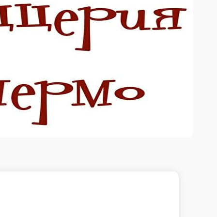
120 г.
70 ₽
ину
В корзину
ры, огурцы, редиска, айсберг, зелень, лук