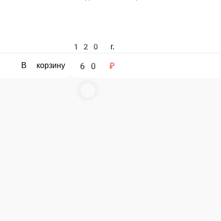
ДЕРЕВЕНСКИЙ
КВАШЕННАЯ КАПУСТА, КАРТОФЕЛЬ, ГОРОШЕК ЗЕЛЕНЫЙ, ЛУК,
ки, маслины, майонез
120 ед.