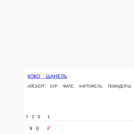
С КРАСНОЙ КАПУСТОЙ
Красная капуста, картофель, огурцы сол. зеленый горошек, майонез, г
120 г.
60 ₽