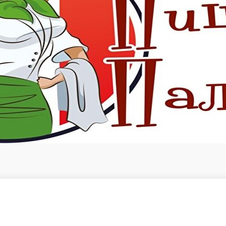
120 г.
80 ₽
корзину
В корз
БАКЛАЖАН С КУРИЦЕЙ
ТАБУЛЕ
БАКЛАЖАНЫ, КУР. МЯСО, УКРОП, ЧЕСНОК, МАЙОНЕЗ
Булгур, помидо