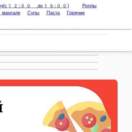
Роллы
Бургеры
Пицца на тонком
Соусы
WOK
Гарниры
Напитки
ФРУНЧОЗА С ОВОЩАМИ
ФРУНЧОЗА, ОВОЩИ
ОНЕЗ
120 г.