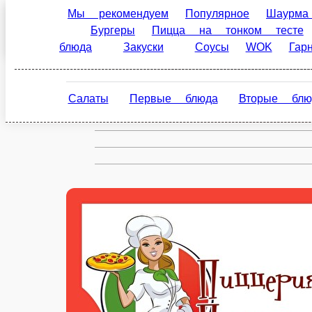
Мы рекомендуем
Популярное
Шаурма на ман
тесте
Пицца на пышном тесте
Салаты
Блюда
Салаты
Первые блюда
Вторые блюда
Г
ЩЕТКА
БЕЛОКОЧАННАЯ КАПУСТА, СВЕКЛА, МОРКОВЬ, МАСЛО, ЛИМОННЫЙ С
120 г.