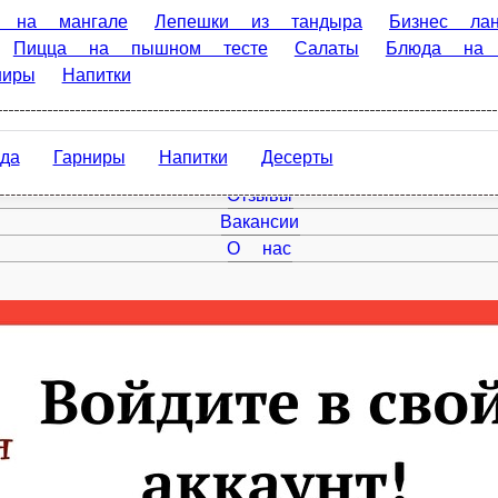
гале
Лепешки из тандыра
Бизнес ланч(с12:00 до16:00)
 на мангале
Супы
Паста
Горячие блюда
Закуски
арниры
Напитки
Десерты
РУЛЕТ ИЗ ЛАВАША
ЛАВАШ, КУР. ФИЛЕ, КУКУРУЗА, АЙСБЕРГ, МОРКОВЬ, ЛУК, МАЙ
ОК, СОЛЬ, ПЕРЕЦ
120 г.