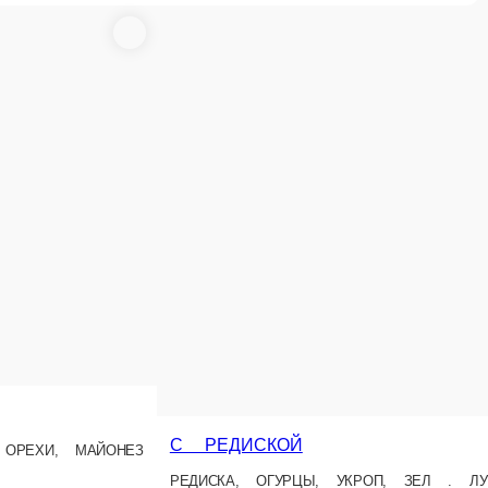
МИНИСТЕРСКИЙ
Курица, блины, зеленый горошек, огурцы, лук, ветчина, майонез
ры огурцы
120 г.
80 ₽
 корзину
В корзину
Новинка