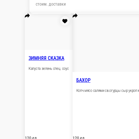
70 ₽
В корзину
С ГОРБУШОЙ
Семга.яйцо.огурец.лук.укроп.сметана
120 ед.
80 ₽
В корзину
ПО-ДЕРЕВЕНСКИ
КУР. ЖЕЛУДКИ, ЯЙЦО, МАР. ОГУРЦЫ, ЛУК, МАЙОНЕЗ
120 г.
70 ₽
В корзину
ПИКАНТНЫЙ С КРАБОМ