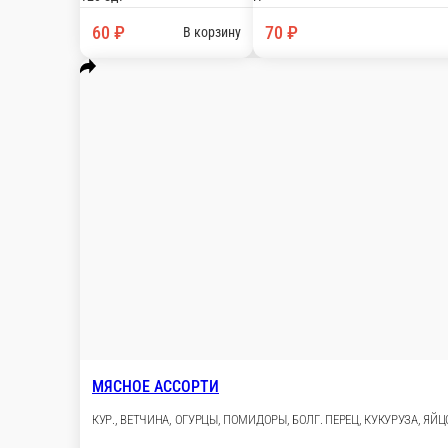
60 ₽
В корзину
ПАЛЕРМО
ЯЗЫК, ГРИБЫ, КАРТОФЕЛЬ, ОГУРЦЫ, МАЙОНЕЗ
120 г.
70 ₽
В корзину
МЯСНОЕ АССОРТИ
КУР., ВЕТЧИНА, ОГУРЦЫ, ПОМИДОРЫ, БОЛГ. ПЕРЕЦ, К
120 г.
60 ₽
В корзину
КРАБОВЫЙ В ЛАВАШЕ