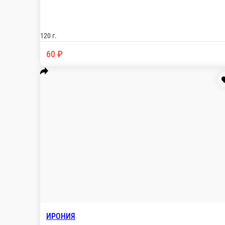
КРАБ, ОГУРЦЫ, КУКУРУЗА, ЯЙЦО, МАЙОНЕЗ
120 г.
60 ₽
В корзину
ЛЕТНИЙ
КАПУСТА, ПОМИДОРЫ, БОЛГ. ПЕРЕЦ, ОГУРЦЫ, РЕДИСК
120 г.
60 ₽
В корзину
ИРОНИЯ
КУР., ВЕТЧИНА, ПОМИДОРЫ, БОЛГ. ПЕРЕЦ, МОРКОВЬ, 
120 г.
60 ₽
В корзину