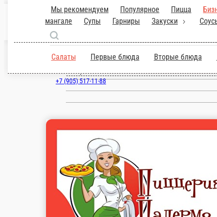
Щелково
ru
Настройки
+7 (905) 517-11-88
Главная
Акции
Отзывы
О нас
1 200 ₽
мин. сумма заказа
Бесплатно
стоим. доставки
Мы рекомендуем
Популярное
Пицца
Бизнесланч
Паста
Горячие
Салаты
Первые блюда
Вторые блюда
Гарниры
Напитки
Десерты