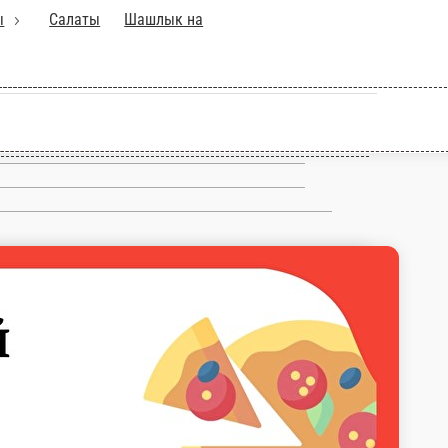
рниры
Закуски
Соусы