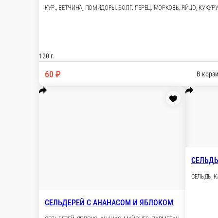
ОБЖОРКА
СВ. МЯСО, ОГУРЦЫ МАР., МОРКОВЬ, ЛУК ЖАР., ФАСОЛ
120 г.
60 ₽
В корзину
АТМОСФЕРА
КУР. ФИЛЕ, БОЛГ. ПЕРЕЦ, ГРИБЫ, КУКУРУЗА, МАЙОНЕЗ
120 г.
70 ₽
В корзину
СЕЛЬДЕРЕЙ С АНАНАСОМ И ЯБЛОКОМ
СЕЛЬДЕРЕЙ, ЯБЛОКО, АНАНАС, МАЙОНЕЗ, ПАРМЕЗАН
120 г.
60 ₽