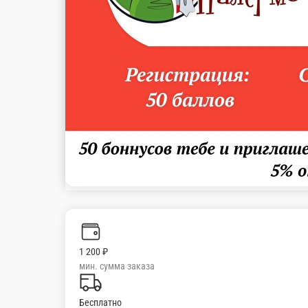
ЗИМНЯЯ СКАЗКА
Капуста зелень спец. соус
120 ед.
60 ₽
В корзину
БАХОР
Копч.мясо салями св.огурцы сыр укроп майонез
120 ед.
70 ₽
В корзину
КРАСАВИЦА
Краб. палочки. св. огурцы. помидоры. зел. лук. кукуруза. майон
120 ед.