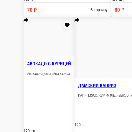
АВОКАДО С КУРИЦЕЙ
Авокадо огурцы яйца карица
120 ед.
60 ₽
В корзину
ДАМСКИЙ КАПРИЗ
КАПЧ. МЯСО, КУР. ФИЛЕ, ЯЗЫК, ОГУРЦЫ, МАЙОНЕЗ
120 г.
г.
70 ₽
В корзину
МОРСКОЙ ЛЕС
БРОККОЛИ, КРАБ, ЯЙЦО, БОЛГ. ПЕРЕЦ, МАЙОНЕЗ
120 г.