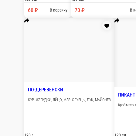
Кроб.мясо. огурец. капуста. чеснок. укроп. сметана. майонез
120 ед.
80 ₽
В корзину
КАЛЬМАРОС
Кальмар. айсберг. яйцо.креветка
120 ед.
80 ₽
В корзину
МОНАСТЫРСКИЙ
ФАСОЛЬ, ОГУРЦЫ МАРИН., МОРКОВЬ, КАРТОФЕЛЬ, ЛУК
120 г.
50 ₽
В корзину