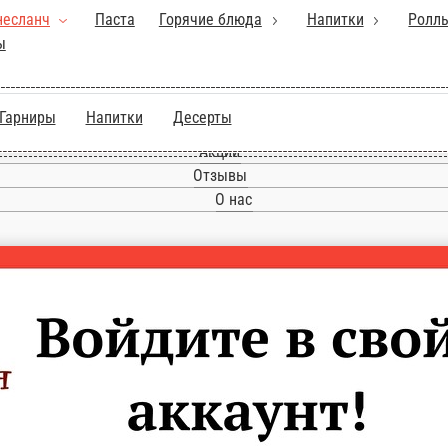
 блюда
Напитки
Роллы
Салаты
Шашлык на мангале
Супы
Га