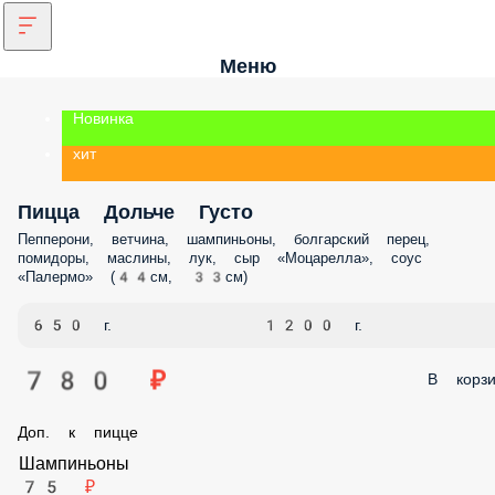
Меню
Новинка
хит
Пицца Дольче Густо
Пепперони, ветчина, шампиньоны, болгарский перец, помидоры,
маслины, лук, сыр «Моцарелла», соус «Палермо» (44см, 33см)
650 г.
1200 г.
780 ₽
В корз
Доп. к пицце
Шампиньоны
75 ₽