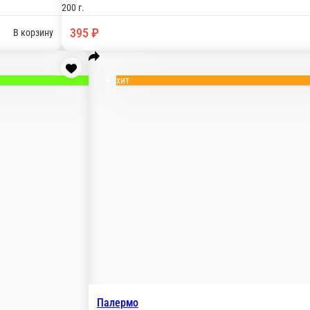
 оливки, медово-горчичная заправка, сыр Страчателла , тыкве