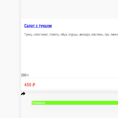
Салат с тунцом
Тунец, салат микс, томаты, яйца, огурцы, авокад
200 г.
450 ₽