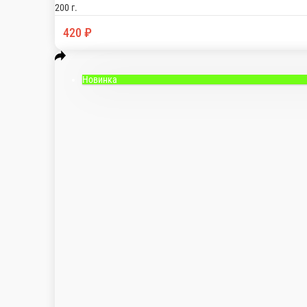
Парма
Пармская ветчина, салат микс, томаты, авокадо,
180 г.
495 ₽
Новинка