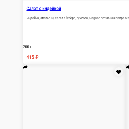
Салат теплый с говядиной
Говяжья вырезка, томаты, перец болгарский, огур