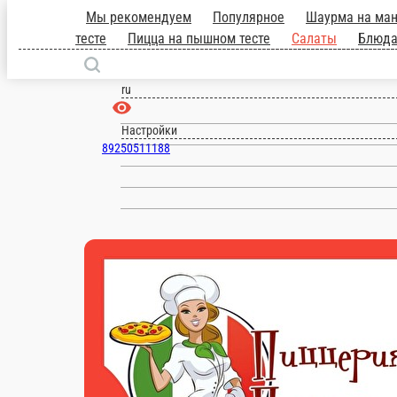
Мы рекомендуем
Популярное
Шаурма
Бургеры
Пицца на тонком тесте
Ивантеевка
блюда
Закуски
Соусы
WOK
Гар
ru
Настройки
89250511188