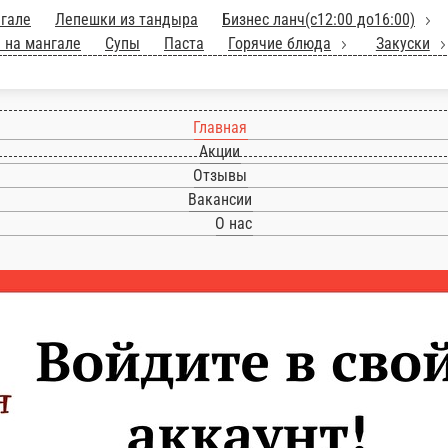
 на мангале
Лепешки из тандыра
Бизнес 
Пицца на пышном тесте
Салаты
Блюда на 
ниры
Напитки
Главная
Акции
Отзывы
Вакансии
О нас