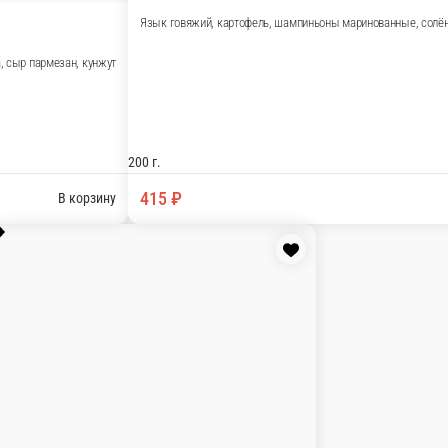
цы, лук, соевый соус, чеснок, кунжут