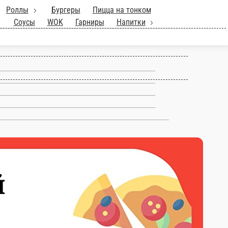
ланч(с12:00 до16:00)
Роллы
мангале
Супы
Паста
Горячие