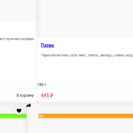
о, маслины, лук, лимонно-горчичная заправка
В корзину