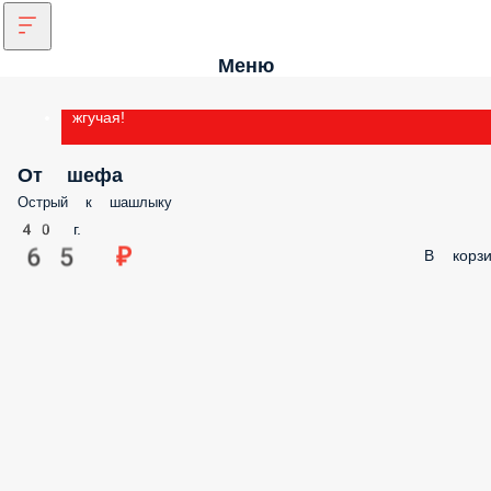
Меню
жгучая!
От шефа
Острый к шашлыку
40 г.
65 ₽
В корзи