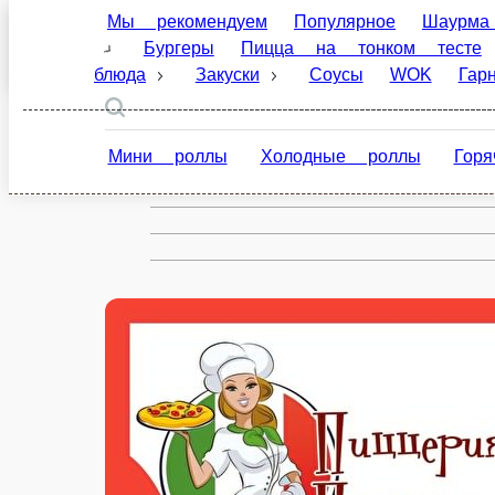
Мы рекомендуем
Популярное
Шаурма на ман
Ивантеевка
тесте
Пицца на пышном тесте
Салаты
Блюда
ru
Мини роллы
Холодные роллы
Горячие рол
Настройки
89250511188