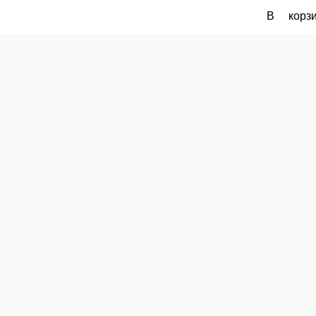
комплект васаби, имбирь и соевый соус докупаются отдельно!
В корзину