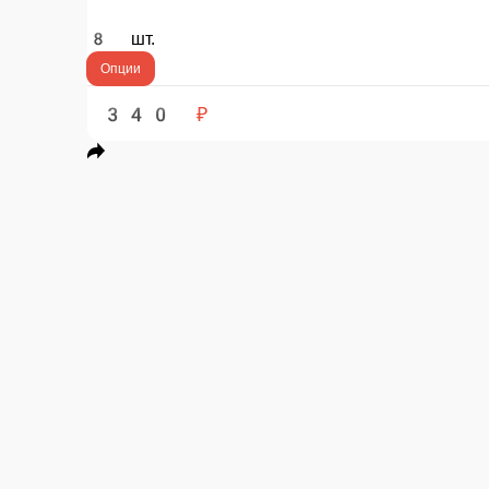
Ролл зеленая миля
Рис, окунь, тунец, салат, огурец, нори Внимание комплект васаби, имб