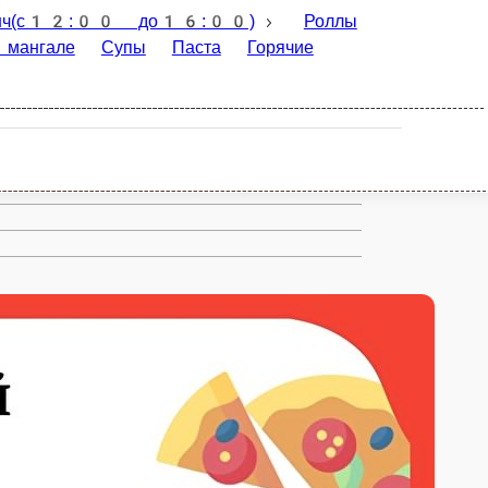
Роллы
Бургеры
Пицца на тонком
Соусы
WOK
Гарниры
Напитки