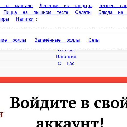
гале
Лепешки из тандыра
Бизнес ланч(с12:00 до16:00)
 на мангале
Супы
Паста
Горячие блюда
Закуски
лы
Запечённые роллы
Сеты
Главная
Акции
Отзывы
Вакансии
О нас