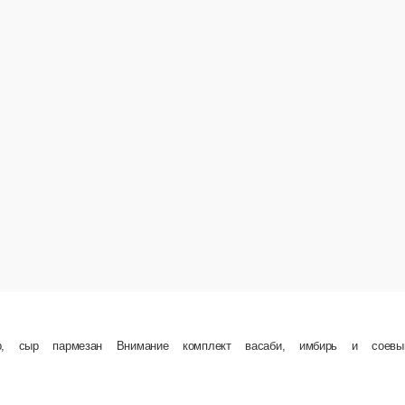
ие комплект васаби, имбирь и соевый соус докупаются отдельно!
В корзину