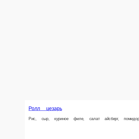
Ролл цезарь
Рис, сыр, куриное филе, салат айсберг, помидор, сыр пармезан Вниман
8 шт.
Опции
340 ₽