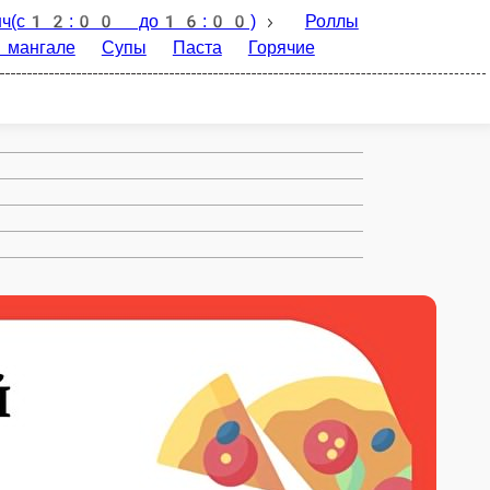
Роллы
Бургеры
Пицца на тонком
Соусы
WOK
Гарниры
Напитки