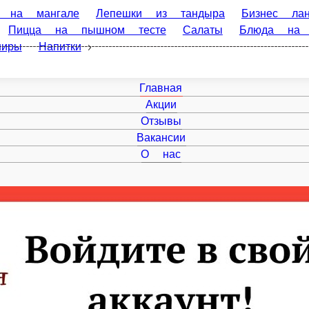
гале
Лепешки из тандыра
Бизнес ланч(с12:00 до16:00)
 на мангале
Супы
Паста
Горячие блюда
Закуски
Главная
Акции
Отзывы
Вакансии
О нас