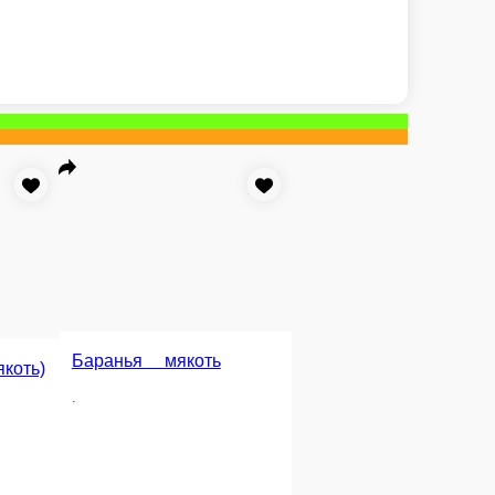
Свиные ребра
.
йки без кости
ндейки на настоящих углях!