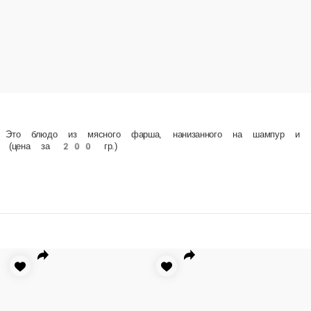
Дорадо
.
Люля-кеб
Люля-кебаб из баранины
.
.
200 г.
1 шт.
200 г.
395 ₽
600 ₽
345 ₽
орзину
В корзину
В корзину