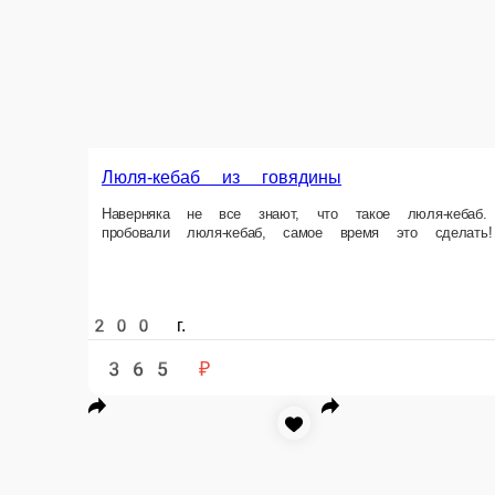
200 г.
365 ₽
Сибас
Куриные крылья
Люля микс
.
.
Курица, говядина, свинина
200 г.
200 г.
1 шт.
350 ₽
355 ₽
600 ₽
В корзину
В корзину
В к