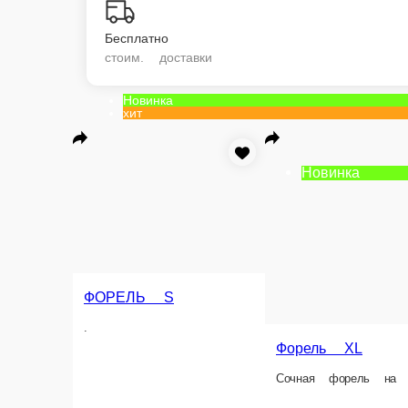
Бесплатно
стоим. доставки
Новинка
хит
Новинка
ФОРЕЛЬ S
Свиная шей
.
.
Форель XL
Сочная форель на углях !