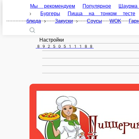
Мы рекомендуем
Популярное
Шаурма на ман
Ивантеевка
тесте
Пицца на пышном тесте
Салаты
Блюда
ru
Настройки
89250511188