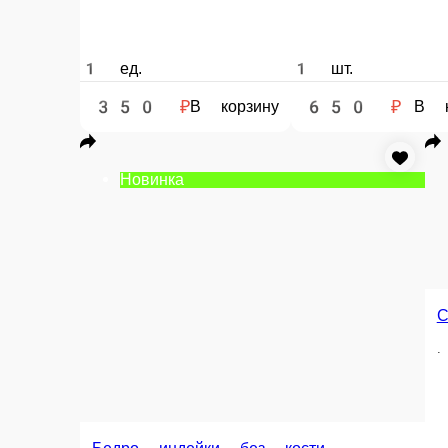
1 ед.
1 шт.
200 г.
350 ₽
650 ₽
410 ₽
В корзину
В корзину
В корз
Куриная м
Баранья корейка
Цыпленок табака
.
.
.
250 г.
1 ед.
200 г.
520 ₽
550 ₽
380 ₽
В корзину
В корзину
В к