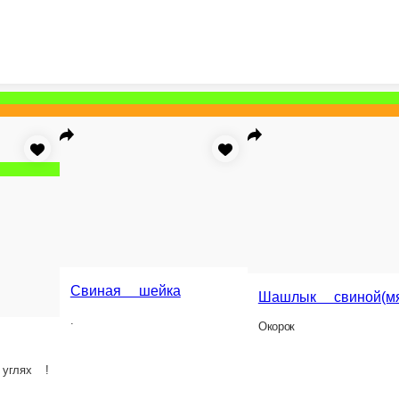
Новинка
ка
Баранья мякоть
.
Шашлык свиной(мякоть)
Окорок
Бедро инде
Сочная мякоть и