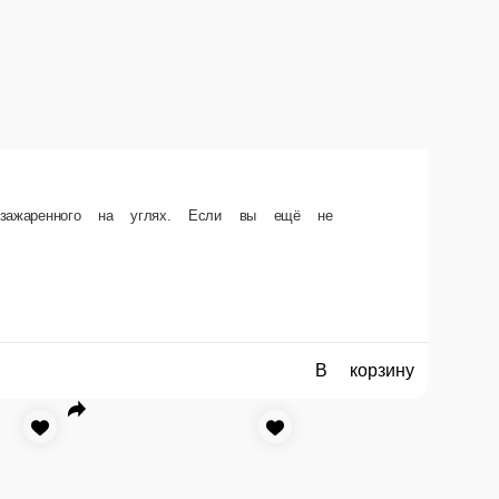
В корзину
Грибы в беконе
Форель L
аб из курицы
.
Сочная форель на углях !
200 г.
1 шт.
385 ₽
420 ₽
В корзину
В корзину
В корзину